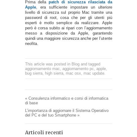
Prima della
patch di sicurezza rilasciata da
Apple
, era sufficiente impostare un ulteriore
livello di sicurezza sul proprio Mac tramite una
password di root, cosa che per gli utenti più
esperti è motlo semplice da realizzare. Apple
però è corsa subito ai ripari con l’aggiornamento
messo a disposizione da Apple, garantendo
quindi una maggiore sicurezza anche per l’utente
neofita.
This article was posted in
Blog
and tagged
aggiornamento mac
,
aggiornamento pc
,
apple
,
bug sierra
,
high sierra
,
mac osx
,
mac update
.
«
Consulenza informatico e corsi di informatica
di base
L’importanza di aggiornare il Sistema Operativo
del PC e del tuo Smartphone
»
Articoli recenti