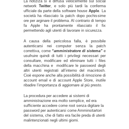
La notiziza si è diffusa velocemente sul social
network
Twitter
, e solo più tardi la conferma
ufficiale da parte della software house
Apple
. La
società ha rilasciato la patch dopo pochissime
ore per arginare il problema. Al contrario di tempo
fa Apple ha prontamente rilasciato il fix
permettendo agli utenti di lavorare in sicurezza.
A causa della pericolosa falla, è possibile
autenticarsi nei computer senza la patch
correttiva, come
“amministratore di sistema”
e
usufruire quindi di tutti i privilegi necessari per
consultare, modificare ed eliminare tutti i files
della macchina e modificare le password degli
altri utenti registrati all’interno del macintosh.
Cioè espone anche alla possibilità di rimozione di
account email e di account Apple Store, inutile
ribadire l’importanza di aggiornare al più presto.
La procedura per accedere ai sistemi di
amministrazione era molto semplice, ed era
sufficiente accedere come root senza digitare la
password per autenticarsi come Amminsitartori
del sistema, che di fatto era facile preda di utenti
malintenzionati negli ultimi giorni.