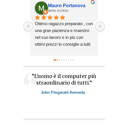
Mauro Portanova
Silv
anno scorso
anno
Ottimo ragazzo preparato , con 
Cinque stell
una gran pazienza e maestro 
e cinque ste
nel suo lavoro e in più con 
Ha preso i
ottimi prezzi lo consiglio a tutti
carico il mi
un problema
urgente e m
ore. Gratitu
stelle potes
“L'uomo è il computer più
straordinario di tutti.”
John Fitzgerald Kennedy
-
Steve Jobs