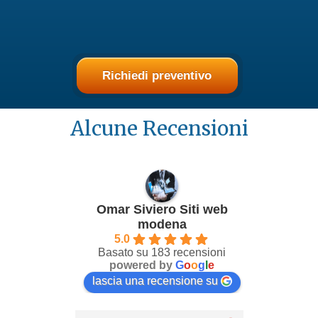
Richiedi preventivo
Alcune Recensioni
Omar Siviero Siti web
modena
5.0
Basato su 183 recensioni
powered by
G
o
o
g
l
e
lascia una recensione su