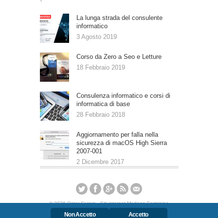
La lunga strada del consulente
informatico
3 Agosto 2019
Corso da Zero a Seo e Letture
18 Febbraio 2019
Consulenza informatico e corsi di
informatica di base
28 Febbraio 2018
Aggiornamento per falla nella
sicurezza di macOS High Sierra
2007-001
2 Dicembre 2017
©
2026 Omar Siviero - Siti internet Modena Formigine
Maranello Bologna, formattazioni computer pc e mac os,
Non Accetto
Accetto
grafica pubblicitaria, corsi di informatica Modena, uso pc e