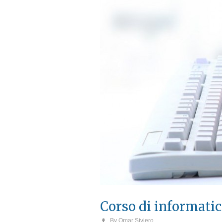
Corso di informati
By
Omar Siviero