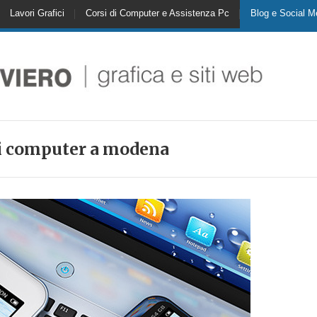
Lavori Grafici
Corsi di Computer e Assistenza Pc
Blog e Social M
di computer a modena